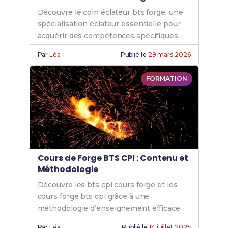
Découvre le coin éclateur bts forge, une
spécialisation éclateur essentielle pour
acquérir des compétences spécifiques
grâce à nos formations éclateur forge de
Par
Léa
Publié le
29 mars 2026
qualité.
FORMATION
Cours de Forge BTS CPI : Contenu et
Méthodologie
Découvre les bts cpi cours forge et les
cours forge bts cpi grâce à une
méthodologie d’enseignement efficace
pour renforcer tes compétences forge
Par
Léa
Publié le
14 juillet 2025