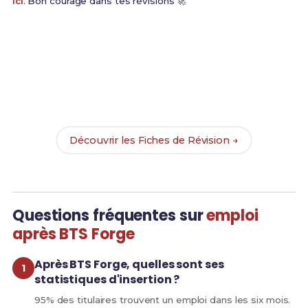
ici
. Bon courage dans tes révisions 🚀
Prêt(e) à réussir ton examen ?
Révise efficacement avec nos
130 Fiches de
Révision
pour le BTS Forge et maximise tes chances
de réussite !
Découvrir les Fiches de Révision →
Questions fréquentes sur
emploi
après BTS Forge
Après BTS Forge, quelles sont ses
statistiques d'insertion ?
95% des titulaires trouvent un emploi dans les six mois.