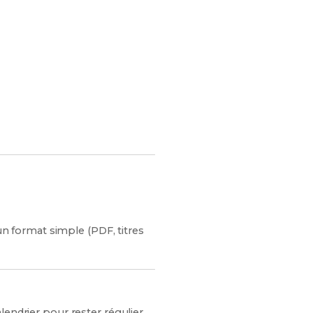
es chances de réussite !
 un format simple (PDF, titres
endrier pour rester régulier.