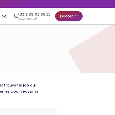
+33 9 39 03 36 55
log
Découvrir
(appel gratuit)
x trouver le
job
qui
ielles pour réussir ta