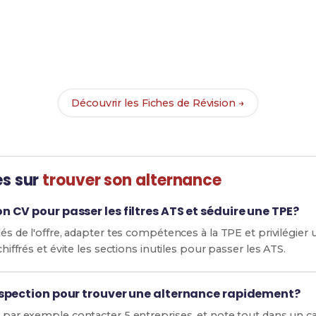
Prêt(e) à réussir ton examen ?
ec nos
130 Fiches de Révision
pour le BTS Forge et maximise t
Découvrir les Fiches de Révision →
es sur
trouver son alternance
CV pour passer les filtres ATS et séduire une TPE?
lés de l'offre, adapter tes compétences à la TPE et privilégier
chiffrés et évite les sections inutiles pour passer les ATS.
spection pour trouver une alternance rapidement?
, par exemple contacter 5 entreprises, et note tout dans un cal