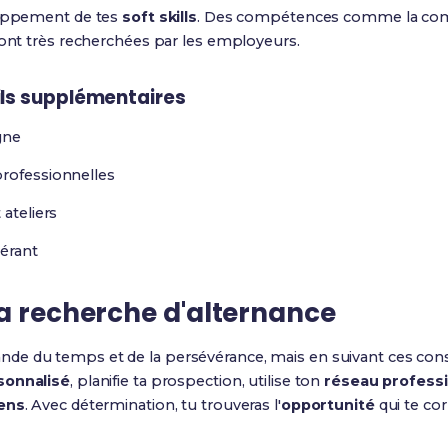
loppement de tes
soft skills
. Des compétences comme la comm
sont très recherchées par les employeurs.
ls
supplémentaires
gne
professionnelles
 ateliers
érant
ta
recherche d'alternance
de du temps et de la persévérance, mais en suivant ces conse
sonnalisé
, planifie ta prospection, utilise ton
réseau profess
ens
. Avec détermination, tu trouveras l'
opportunité
qui te cor