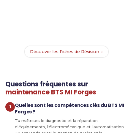
Prêt(e) à réussir ton examen ?
Révise efficacement avec nos
130 Fiches de
Révision
pour le BTS Forge et maximise tes chances
de réussite !
Découvrir les Fiches de Révision →
Questions fréquentes sur
maintenance BTS MI Forges
Quelles sont les compétences clés du BTS MI
Forges ?
Tu maîtrises le diagnostic et la réparation
d'équipements, l'électromécanique et l'automatisation.