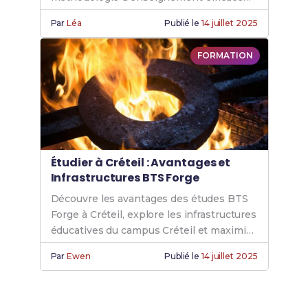
pour renforcer tes compétences forge
Par
Léa
Publié le
14 juillet 2025
CPI.
FORMATION
Étudier à Créteil : Avantages et
Infrastructures BTS Forge
Découvre les avantages des études BTS
Forge à Créteil, explore les infrastructures
éducatives du campus Créteil et maximise
ton expérience avec bts forge creteil.
Par
Ewen
Publié le
14 juillet 2025