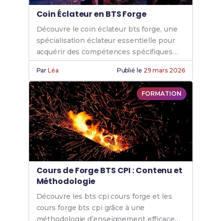
Coin Éclateur en BTS Forge
Découvre le coin éclateur bts forge, une
spécialisation éclateur essentielle pour
acquérir des compétences spécifiques
grâce à nos formations éclateur forge de
Par
Léa
Publié le
29 mars 2026
qualité.
FORMATION
Cours de Forge BTS CPI : Contenu et
Méthodologie
Découvre les bts cpi cours forge et les
cours forge bts cpi grâce à une
méthodologie d’enseignement efficace