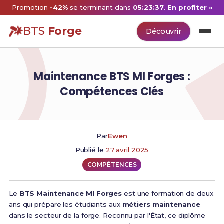
Promotion
-42%
se terminant dans
05:23:36
.
En profiter »
BTS
Forge
Découvrir
Maintenance BTS MI Forges :
Compétences Clés
Par
Ewen
Publié le
27 avril 2025
COMPÉTENCES
Le
BTS Maintenance MI Forges
est une formation de deux
ans qui prépare les étudiants aux
métiers maintenance
dans le secteur de la forge. Reconnu par l'État, ce diplôme