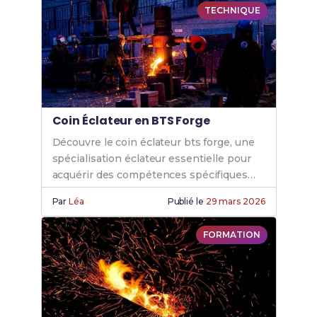
TECHNIQUE
Coin Éclateur en BTS Forge
Découvre le coin éclateur bts forge, une
spécialisation éclateur essentielle pour
acquérir des compétences spécifiques
grâce à nos formations éclateur forge de
Par
Léa
Publié le
29 mars 2026
qualité.
FORMATION