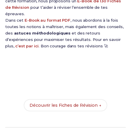
cette formation, nous proposons un
E-Book de 130 Fiches
de Révision
pour t’aider à réviser l’ensemble de tes
épreuves.
Dans cet
E-Book au format PDF
, nous abordons à la fois
toutes les notions à maîtriser, mais également des conseils,
des
astuces méthodologiques
et des retours
d’expériences pour maximiser tes résultats. Pour en savoir
plus,
c’est par ici
. Bon courage dans tes révisions 🚀
Prêt(e) à réussir ton examen ?
Révise efficacement avec nos
130 Fiches de
Révision
pour le BTS Forge et maximise tes chances
de réussite !
Découvrir les Fiches de Révision →