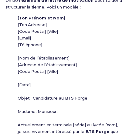
Un bon
exemple de lettre de motivation
peut t’aider à
structurer la tienne. Voici un modèle :
[Ton Prénom et Nom]
[Ton Adresse]
[Code Postal] [Ville]
[Email]
[Téléphone]
[Nom de l’établissement]
[Adresse de l’établissement]
[Code Postal] [Ville]
[Date]
Objet : Candidature au BTS Forge
Madame, Monsieur,
Actuellement en terminale [série] au lycée [nom],
je suis vivement intéressé par le
BTS Forge
que