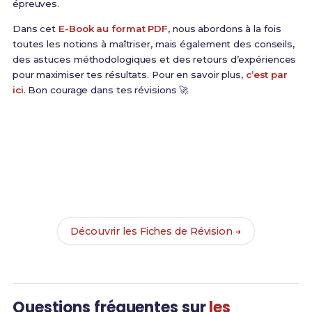
épreuves.
Dans cet
E-Book au format PDF
, nous abordons à la fois
toutes les notions à maîtriser, mais également des conseils,
des astuces méthodologiques et des retours d’expériences
pour maximiser tes résultats. Pour en savoir plus,
c’est par
ici
. Bon courage dans tes révisions 🚀
Prêt(e) à réussir ton examen ?
Révise efficacement avec nos
130 Fiches de
Révision
pour le BTS Forge et maximise tes chances
de réussite !
Découvrir les Fiches de Révision →
Questions fréquentes sur
les