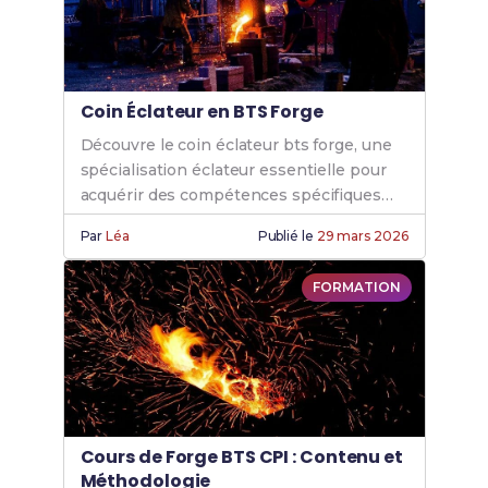
Coin Éclateur en BTS Forge
Découvre le coin éclateur bts forge, une
spécialisation éclateur essentielle pour
acquérir des compétences spécifiques
grâce à nos formations éclateur forge de
Par
Léa
Publié le
29 mars 2026
qualité.
FORMATION
Cours de Forge BTS CPI : Contenu et
Méthodologie