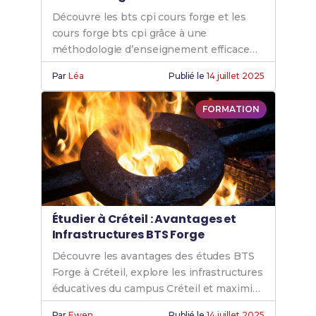
Découvre les bts cpi cours forge et les
cours forge bts cpi grâce à une
méthodologie d’enseignement efficace
pour renforcer tes compétences forge
Par
Léa
Publié le
14 juillet 2025
CPI.
FORMATION
Étudier à Créteil : Avantages et
Infrastructures BTS Forge
Découvre les avantages des études BTS
Forge à Créteil, explore les infrastructures
éducatives du campus Créteil et maximise
ton expérience avec bts forge creteil.
Par
Ewen
Publié le
14 juillet 2025