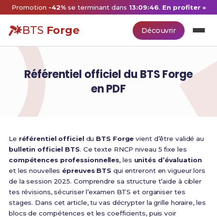
Promotion
-42%
se terminant dans
13:09:45
.
En profiter »
BTS
Forge
Découvrir
Référentiel officiel du BTS Forge
en PDF
Le
référentiel officiel
du
BTS Forge
vient d’être validé au
bulletin officiel BTS
. Ce texte RNCP niveau 5 fixe les
compétences professionnelles
, les
unités d’évaluation
et les nouvelles
épreuves BTS
qui entreront en vigueur lors
de la session 2025. Comprendre sa structure t’aide à cibler
tes révisions, sécuriser l’examen BTS et organiser tes
stages. Dans cet article, tu vas décrypter la grille horaire, les
blocs de compétences et les coefficients, puis voir