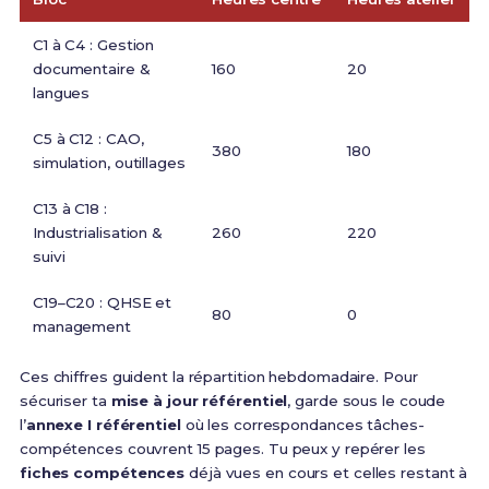
C1 à C4 : Gestion
documentaire &
160
20
langues
C5 à C12 : CAO,
380
180
simulation, outillages
C13 à C18 :
Industrialisation &
260
220
suivi
C19–C20 : QHSE et
80
0
management
Ces chiffres guident la répartition hebdomadaire. Pour
sécuriser ta
mise à jour référentiel
, garde sous le coude
l’
annexe I référentiel
où les correspondances tâches-
compétences couvrent 15 pages. Tu peux y repérer les
fiches compétences
déjà vues en cours et celles restant à