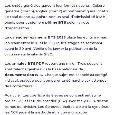
Les unités générales gardent leur format national : Culture
générale (coef 3), anglais (coef 2) et mathématiques (coef 2).
Le total donne 34 points, soit un seuil d’admissibilité à 13,6
points pour valider le
diplôme BTS
selon la note
d’organisation.
Le
calendrier examens BTS 2025
place les écrits mi-mai,
les oraux entre le 10 et le 25 juin, les stages se terminant
avant le 30 avril. Vérifie dès janvier la publication de la
circulaire sur le site du SIEC.
Les
annales BTS PDF
restent une mine : Trois sessions
sont téléchargeables via la base nationale de
documentation BTS
. Chaque sujet est associé au corrigé
indicatif, pratique pour comparer ta démarche aux attentes
des correcteurs.
Point clé : Les coefficients élevés se concentrent sur le
projet (U5) et l’étude-chantier (U62). Investis-y 60 % de ton
temps de révision. Les épreuves écrites ciblent la synthèse,
les CCF jugent la méthode et la communication.