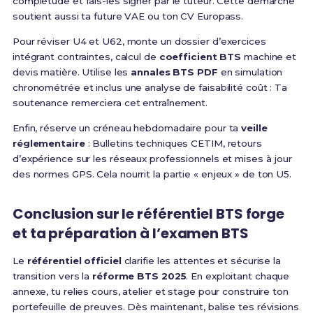
complétude et fais-les signer par le tuteur. Cette démarche
soutient aussi ta future VAE ou ton CV Europass.
Pour réviser U4 et U62, monte un dossier d’exercices
intégrant contraintes, calcul de
coefficient BTS
machine et
devis matière. Utilise les
annales BTS PDF
en simulation
chronométrée et inclus une analyse de faisabilité coût : Ta
soutenance remerciera cet entraînement.
Enfin, réserve un créneau hebdomadaire pour ta
veille
réglementaire
: Bulletins techniques CETIM, retours
d’expérience sur les réseaux professionnels et mises à jour
des normes GPS. Cela nourrit la partie « enjeux » de ton U5.
Conclusion sur le référentiel BTS forge
et ta préparation à l’examen BTS
Le
référentiel officiel
clarifie les attentes et sécurise la
transition vers la
réforme BTS 2025
. En exploitant chaque
annexe, tu relies cours, atelier et stage pour construire ton
portefeuille de preuves. Dès maintenant, balise tes révisions