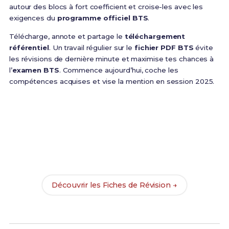
autour des blocs à fort coefficient et croise-les avec les
exigences du
programme officiel BTS
.
Télécharge, annote et partage le
téléchargement
référentiel
. Un travail régulier sur le
fichier PDF BTS
évite
les révisions de dernière minute et maximise tes chances à
l’
examen BTS
. Commence aujourd’hui, coche les
compétences acquises et vise la mention en session 2025.
Prêt(e) à réussir ton examen ?
Révise efficacement avec nos
130 Fiches de
Révision
pour le BTS Forge et maximise tes chances
de réussite !
Découvrir les Fiches de Révision →