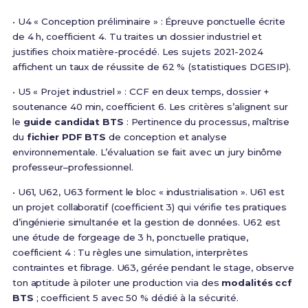
• U4 « Conception préliminaire » : Épreuve ponctuelle écrite
de 4 h, coefficient 4. Tu traites un dossier industriel et
justifies choix matière-procédé. Les sujets 2021-2024
affichent un taux de réussite de 62 % (statistiques DGESIP).
• U5 « Projet industriel » : CCF en deux temps, dossier +
soutenance 40 min, coefficient 6. Les critères s’alignent sur
le
guide candidat BTS
: Pertinence du processus, maîtrise
du
fichier PDF BTS
de conception et analyse
environnementale. L’évaluation se fait avec un jury binôme
professeur–professionnel.
• U61, U62, U63 forment le bloc « industrialisation ». U61 est
un projet collaboratif (coefficient 3) qui vérifie tes pratiques
d’ingénierie simultanée et la gestion de données. U62 est
une étude de forgeage de 3 h, ponctuelle pratique,
coefficient 4 : Tu règles une simulation, interprètes
contraintes et fibrage. U63, gérée pendant le stage, observe
ton aptitude à piloter une production via des
modalités ccf
BTS
; coefficient 5 avec 50 % dédié à la sécurité.