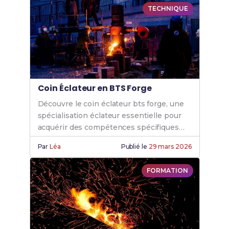
TECHNIQUE
Coin Éclateur en BTS Forge
Découvre le coin éclateur bts forge, une
spécialisation éclateur essentielle pour
acquérir des compétences spécifiques
grâce à nos formations éclateur forge de
Par
Léa
Publié le
29 mars 2026
qualité.
FORMATION