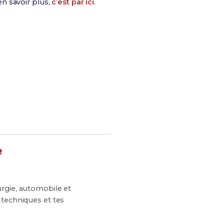
n savoir plus,
c’est par ici
.
es chances de réussite !
e
urgie, automobile et
 techniques et tes