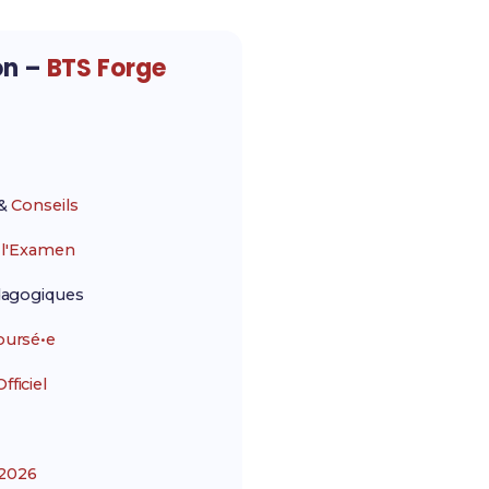
on –
BTS Forge
&
Conseils
r
l'Examen
agogiques
ursé•e
ficiel
2026