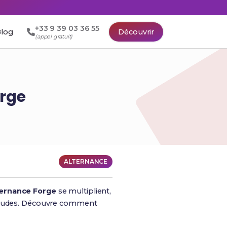
+33 9 39 03 36 55
log
Découvrir
(appel gratuit)
orge
ALTERNANCE
ternance Forge
se multiplient,
s études. Découvre comment