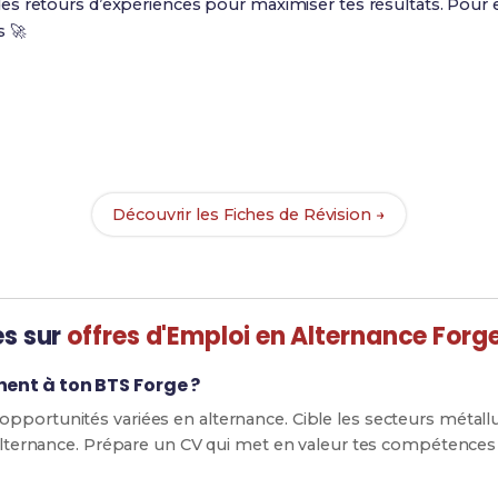
s retours d’expériences pour maximiser tes résultats. Pour e
s 🚀
Prêt(e) à réussir ton examen ?
ec nos
130 Fiches de Révision
pour le BTS Forge et maximise t
Découvrir les Fiches de Révision →
es sur
offres d'Emploi en Alternance Forg
nent à ton BTS Forge ?
pportunités variées en alternance. Cible les secteurs métall
r alternance. Prépare un CV qui met en valeur tes compétences